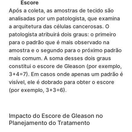
Escore
Após a coleta, as amostras de tecido são
analisadas por um patologista, que examina
a arquitetura das células cancerosas. O
patologista atribuirá dois graus: o primeiro
para o padrão que é mais observado na
amostra e o segundo para o próximo padrão
mais comum. A soma desses dois graus
constitui o escore de Gleason (por exemplo,
3+4=7). Em casos onde apenas um padrão é
visível, ele é dobrado para obter o escore
(por exemplo, 3+3=6).
Impacto do Escore de Gleason no
Planejamento do Tratamento