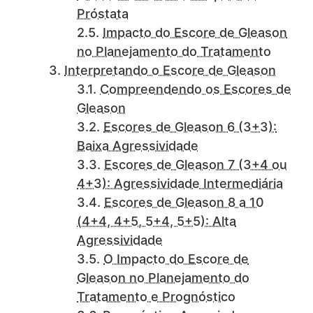
Próstata
Impacto do Escore de Gleason
no Planejamento do Tratamento
Interpretando o Escore de Gleason
Compreendendo os Escores de
Gleason
Escores de Gleason 6 (3+3):
Baixa Agressividade
Escores de Gleason 7 (3+4 ou
4+3): Agressividade Intermediária
Escores de Gleason 8 a 10
(4+4, 4+5, 5+4, 5+5): Alta
Agressividade
O Impacto do Escore de
Gleason no Planejamento do
Tratamento e Prognóstico