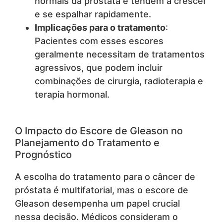
normais da próstata e tendem a crescer
e se espalhar rapidamente.
Implicações para o tratamento
:
Pacientes com esses escores
geralmente necessitam de tratamentos
agressivos, que podem incluir
combinações de cirurgia, radioterapia e
terapia hormonal.
O Impacto do Escore de Gleason no
Planejamento do Tratamento e
Prognóstico
A escolha do tratamento para o câncer de
próstata é multifatorial, mas o escore de
Gleason desempenha um papel crucial
nessa decisão. Médicos consideram o