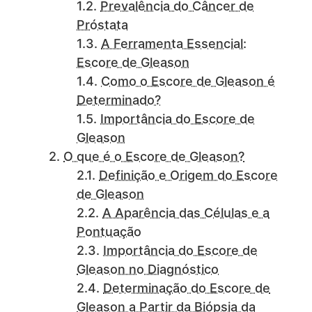
Prevalência do Câncer de
Próstata
A Ferramenta Essencial:
Escore de Gleason
Como o Escore de Gleason é
Determinado?
Importância do Escore de
Gleason
O que é o Escore de Gleason?
Definição e Origem do Escore
de Gleason
A Aparência das Células e a
Pontuação
Importância do Escore de
Gleason no Diagnóstico
Determinação do Escore de
Gleason a Partir da Biópsia da