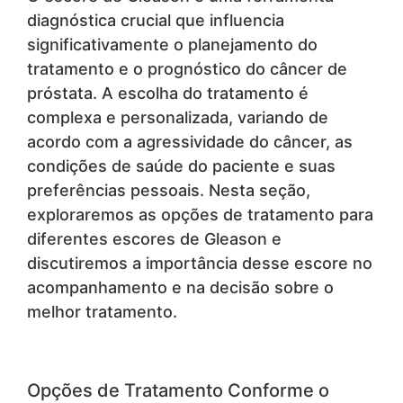
diagnóstica crucial que influencia
significativamente o planejamento do
tratamento e o prognóstico do câncer de
próstata. A escolha do tratamento é
complexa e personalizada, variando de
acordo com a agressividade do câncer, as
condições de saúde do paciente e suas
preferências pessoais. Nesta seção,
exploraremos as opções de tratamento para
diferentes escores de Gleason e
discutiremos a importância desse escore no
acompanhamento e na decisão sobre o
melhor tratamento.
Opções de Tratamento Conforme o