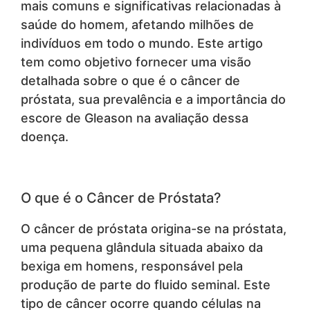
mais comuns e significativas relacionadas à
saúde do homem, afetando milhões de
indivíduos em todo o mundo. Este artigo
tem como objetivo fornecer uma visão
detalhada sobre o que é o câncer de
próstata, sua prevalência e a importância do
escore de Gleason na avaliação dessa
doença.
O que é o Câncer de Próstata?
O câncer de próstata origina-se na próstata,
uma pequena glândula situada abaixo da
bexiga em homens, responsável pela
produção de parte do fluido seminal. Este
tipo de câncer ocorre quando células na