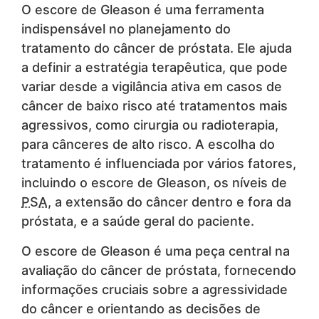
O escore de Gleason é uma ferramenta
indispensável no planejamento do
tratamento do câncer de próstata. Ele ajuda
a definir a estratégia terapêutica, que pode
variar desde a vigilância ativa em casos de
câncer de baixo risco até tratamentos mais
agressivos, como cirurgia ou radioterapia,
para cânceres de alto risco. A escolha do
tratamento é influenciada por vários fatores,
incluindo o escore de Gleason, os níveis de
PSA
, a extensão do câncer dentro e fora da
próstata, e a saúde geral do paciente.
O escore de Gleason é uma peça central na
avaliação do câncer de próstata, fornecendo
informações cruciais sobre a agressividade
do câncer e orientando as decisões de