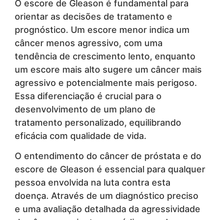
O escore de Gleason é fundamental para
orientar as decisões de tratamento e
prognóstico. Um escore menor indica um
câncer menos agressivo, com uma
tendência de crescimento lento, enquanto
um escore mais alto sugere um câncer mais
agressivo e potencialmente mais perigoso.
Essa diferenciação é crucial para o
desenvolvimento de um plano de
tratamento personalizado, equilibrando
eficácia com qualidade de vida.
O entendimento do câncer de próstata e do
escore de Gleason é essencial para qualquer
pessoa envolvida na luta contra esta
doença. Através de um diagnóstico preciso
e uma avaliação detalhada da agressividade