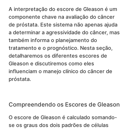
A interpretação do escore de Gleason é um
componente chave na avaliação do câncer
de próstata. Este sistema não apenas ajuda
a determinar a agressividade do câncer, mas
também informa o planejamento do
tratamento e o prognóstico. Nesta seção,
detalharemos os diferentes escores de
Gleason e discutiremos como eles
influenciam o manejo clínico do câncer de
próstata.
Compreendendo os Escores de Gleason
O escore de Gleason é calculado somando-
se os graus dos dois padrões de células