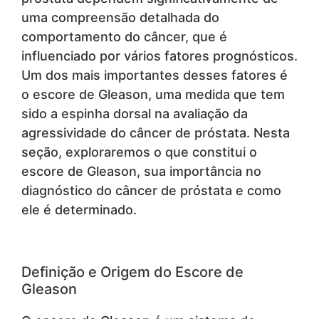
uma compreensão detalhada do
comportamento do câncer, que é
influenciado por vários fatores prognósticos.
Um dos mais importantes desses fatores é
o escore de Gleason, uma medida que tem
sido a espinha dorsal na avaliação da
agressividade do câncer de próstata. Nesta
seção, exploraremos o que constitui o
escore de Gleason, sua importância no
diagnóstico do câncer de próstata e como
ele é determinado.
Definição e Origem do Escore de
Gleason