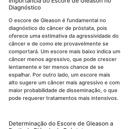
Importância do Escore de Gleason no
Diagnóstico
O escore de Gleason é fundamental no
diagnóstico do câncer de próstata, pois
oferece uma estimativa da agressividade do
câncer e de como ele provavelmente se
comportará. Um escore mais baixo indica um
câncer menos agressivo, que pode crescer
lentamente e ter menos chance de se
espalhar. Por outro lado, um escore mais
alto sugere um câncer mais agressivo e com
maior probabilidade de disseminação, o que
pode requerer tratamentos mais intensivos.
Determinação do Escore de Gleason a