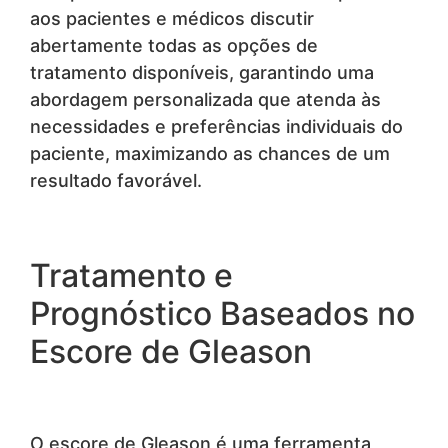
aos pacientes e médicos discutir
abertamente todas as opções de
tratamento disponíveis, garantindo uma
abordagem personalizada que atenda às
necessidades e preferências individuais do
paciente, maximizando as chances de um
resultado favorável.
Tratamento e
Prognóstico Baseados no
Escore de Gleason
O escore de Gleason é uma ferramenta