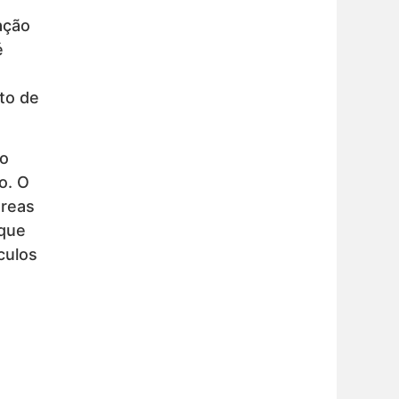
ação
é
to de
co
o. O
áreas
 que
culos