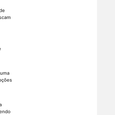
 de
uscam
e
 uma
opções
a
cendo