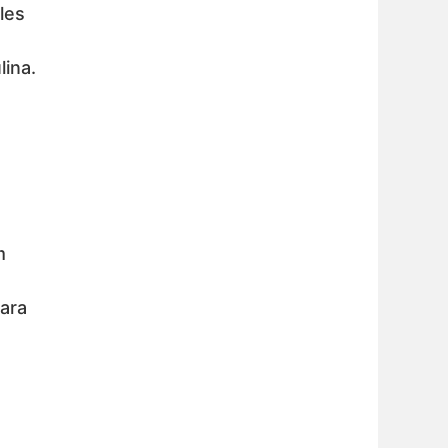
les
ina.
m
ara