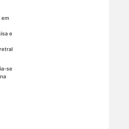
m em
isa e
etral
ia-se
 na