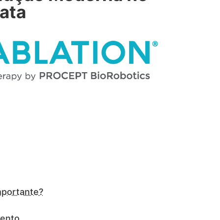
ata
mportante?
mento