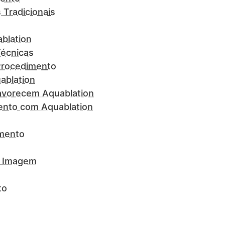
Tradicionais
ablation
écnicas
 Procedimento
ablation
avorecem Aquablation
ento com Aquablation
imento
e Imagem
to