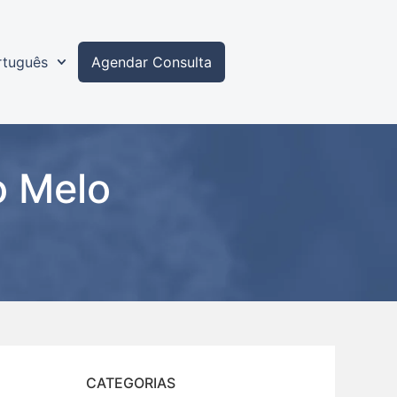
rtuguês
Agendar Consulta
o Melo
CATEGORIAS