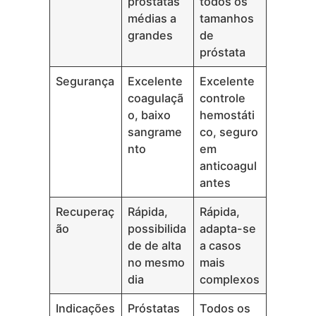
próstatas
todos os
médias a
tamanhos
grandes
de
próstata
Segurança
Excelente
Excelente
coagulaçã
controle
o, baixo
hemostáti
sangrame
co, seguro
nto
em
anticoagul
antes
Recuperaç
Rápida,
Rápida,
ão
possibilida
adapta-se
de de alta
a casos
no mesmo
mais
dia
complexos
Indicações
Próstatas
Todos os