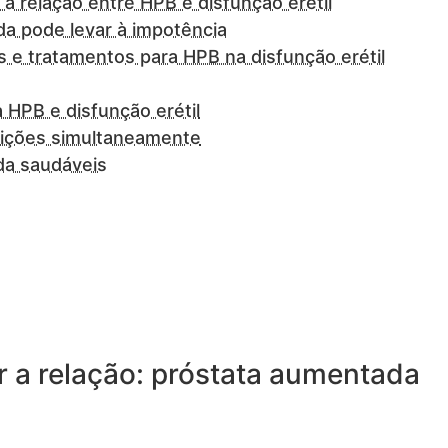
a relação entre HPB e disfunção erétil
a pode levar à impotência
 e tratamentos para HPB na disfunção erétil
 HPB e disfunção erétil
ições simultaneamente
da saudáveis
r a relação: próstata aumentada