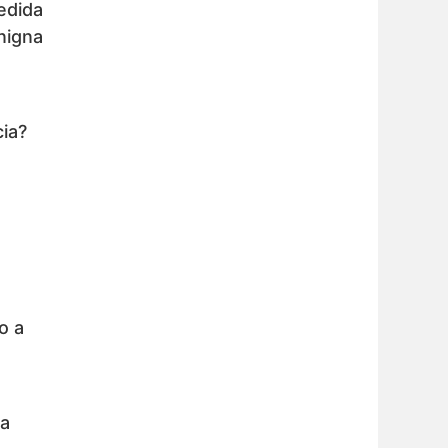
edida
nigna
cia?
o a
ta