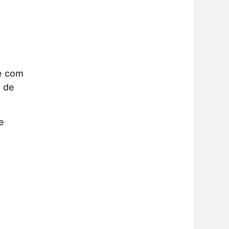
re com
 de
e