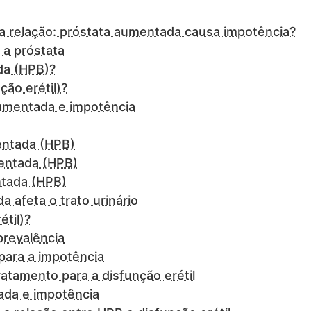
a relação: próstata aumentada causa impotência?
 a próstata
da (HPB)?
ção erétil)?
aumentada e impotência
entada (HPB)
entada (HPB)
ntada (HPB)
 afeta o trato urinário
étil)?
prevalência
para a impotência
atamento para a disfunção erétil
ada e impotência