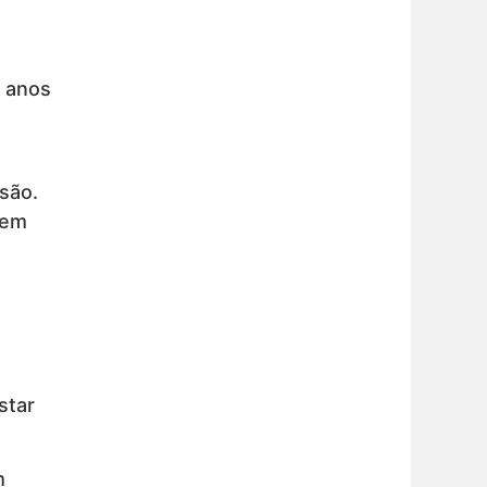
0 anos
são.
dem
star
m