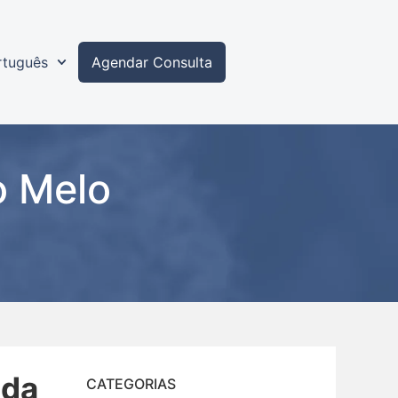
rtuguês
Agendar Consulta
o Melo
nda
CATEGORIAS