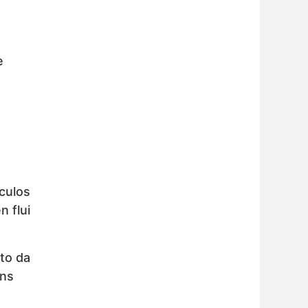
e
culos
n flui
to da
uns