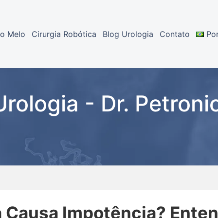
io Melo
Cirurgia Robótica​
Blog Urologia
Contato
Po
Urologia - Dr. Petroni
 Causa Impotência? Ente