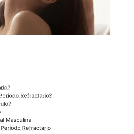
rio?
Período Refractario?
culo?
o
al Masculina
Período Refractario