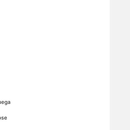
juega
ose