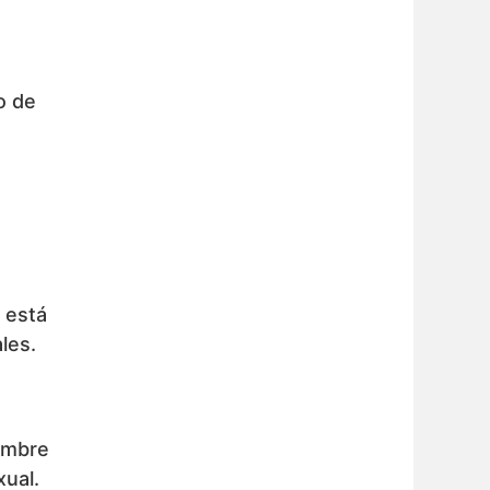
o de
 está
les.
hombre
xual.