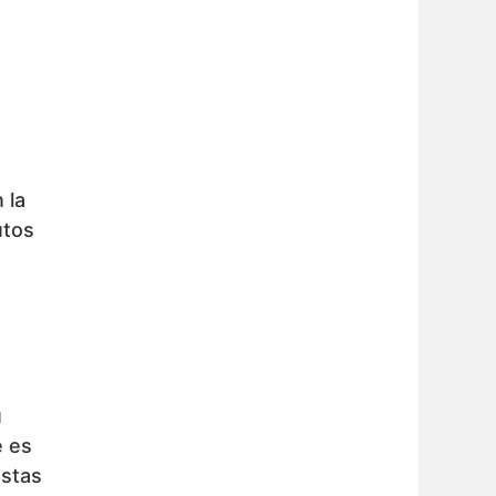
 la
utos
u
e es
estas