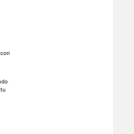
 con
iodo
 tu