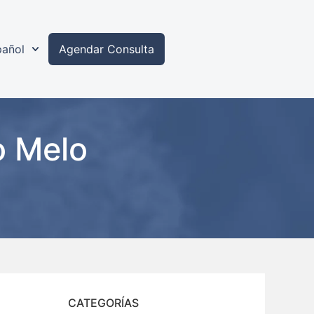
pañol
Agendar Consulta
o Melo
CATEGORÍAS